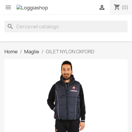
shopping_cart


(0)
search
Home
Maglie
GILET NYLON OXFORD