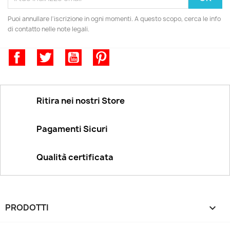
Puoi annullare l'iscrizione in ogni momenti. A questo scopo, cerca le info
di contatto nelle note legali.
Facebook
Twitter
YouTube
Pinterest
Ritira nei nostri Store
Pagamenti Sicuri
Qualità certificata
PRODOTTI
