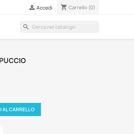
shopping_cart

Carrello
(0)
Accedi
search
PPUCCIO
I AL CARRELLO